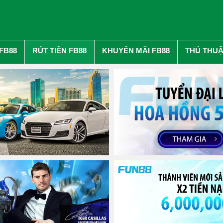
 FB88
RÚT TIỀN FB88
KHUYẾN MÃI FB88
THỦ THU