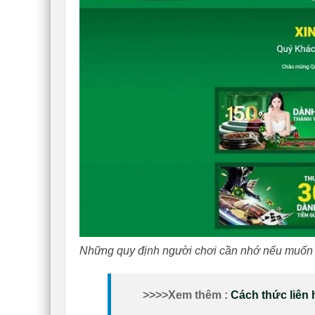
Những quy định người chơi cần nhớ nếu muốn r
>>>>Xem thêm :
Cách thức liên