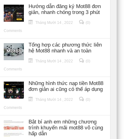
Hướng dẫn đăng ký Mot88 đơn
giản, nhanh chóng trong 3 phút
Tháng Mười 14 , 2022
(0)
Comments
Tổng hợp các phương thức liên
hệ Mot88 nhanh và an toàn
Tháng Mười 14 , 2022
(0)
Comments
Những hình thức nạp tiền Mot88
đơn giản ai cũng có thể áp dụng
Tháng Mười 14 , 2022
(0)
Comments
Bật bí anh em những chương
trình khuyến mãi mot88 vô cùng
hấp dẫn