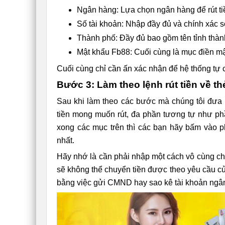
Ngân hàng: Lựa chọn ngân hàng để rút ti
Số tài khoản: Nhập đầy đủ và chính xác s
Thành phố: Đầy đủ bao gồm tên tỉnh thàn
Mật khẩu Fb88: Cuối cùng là mục điền mật
Cuối cùng chỉ cần ấn xác nhận để hệ thống tự 
Bước 3: Làm theo lệnh rút tiền về t
Sau khi làm theo các bước mà chúng tôi đưa r
tiền mong muốn rút, đa phần tương tự như ph
xong các mục trên thì các bạn hãy bấm vào 
nhất.
Hãy nhớ là cần phải nhập một cách vô cùng chí
sẽ không thể chuyển tiền được theo yêu cầu củ
bằng việc gửi CMND hay sao kê tài khoản ngân