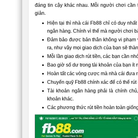
đáng tin cậy khác nhau. Mỗi người chơi cần 
giản.
Hiện tại thì nhà cái Fb88 chỉ có duy nhấ
ngân hàng. Chính vì thế mà người chơi b
Đảm bảo được bản thân không vi phạm v
ra, như vậy mọi giao dịch của bạn sẽ thà
Mỗi lần giao dịch rút tiền, các bạn cần nh
Bao giờ số dư trong tài khoản của bạn ít 
Hoàn tất các vòng cược mà nhà cái đưa r
Chuyển quỹ Fb88 chính xác để có thể rút
Tài khoản ngân hàng phải là chính chủ,
khoản khác.
Các phương thức rút tiền hoàn toàn giống