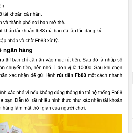
ền
ố tài khoản cá nhân.
h và thành phố nơi bạn mở thẻ.
 khẩu tài khoản fb88 mà bạn đã lập lúc đăng ký.
cập nhập và chờ Fb88 xử lý.
hẻ ngân hàng
a thì bạn chỉ cần ấn vào mục rút tiền. Sau đó là nhập số
ần chuyển tiền, nên nhớ 1 đơn vị là 1000đ. Sau khi chọn
phần xác nhận để gửi lệnh
rút tiền Fb88
một cách nhanh
nh xác nhé vì nếu không đúng thông tin thì hệ thống Fb88
a bạn. Dẫn tới rất nhiều hình thức như xác nhận tài khoản
 hàng làm mất thời gian của người chơi.