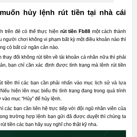
muốn hủy lệnh rút tiền tại nhà cái
h trên đẻ có thể thực hiện
rút tiền Fb88
một cách thành
 người chơi không vi phạm bất kỳ một điều khoản nào thì
hông có bất cứ ngăn cản nào.
 thay đổi không rút tiền về tài khoản cá nhân nữa thì phải
n, bạn chỉ cần xác định được tình trạng mà lệnh rút tiền
út tiền thì các bạn cần phải nhấn vào mục lịch sử và lựa
 Nếu hiện lên mục biểu thị tình trạng đang trong quá trình
y vào mục “Hủy” để hủy lệnh.
thì các bạn cần liên hệ trực tiếp với đội ngũ nhân viên của
rong trường hợp lệnh bạn gửi đã được duyệt thì chúng ta
rút tiền các bạn hãy suy nghĩ cho thật kỹ nha.