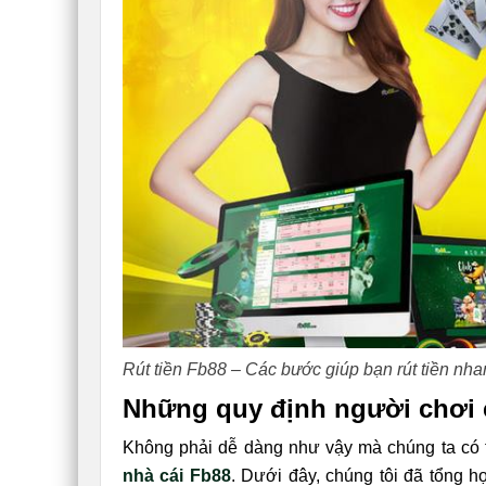
Rút tiền Fb88 – Các bước giúp bạn rút tiền nh
Những quy định người chơi c
Không phải dễ dàng như vậy mà chúng ta có th
nhà cái Fb88
. Dưới đây, chúng tôi đã tổng 