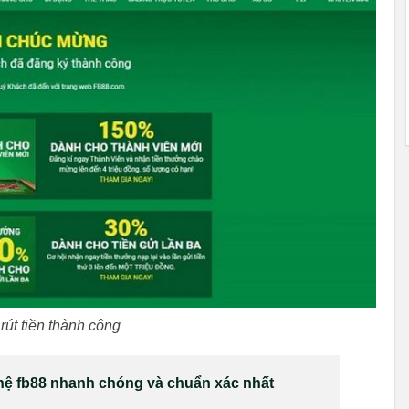
út tiền thành công
 hệ fb88 nhanh chóng và chuẩn xác nhất