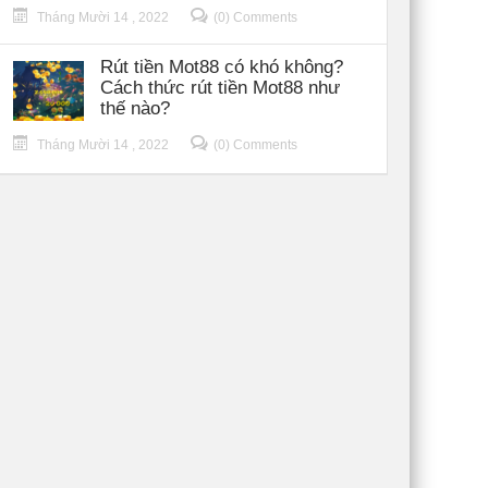
Tháng Mười 14 , 2022
(0) Comments
Rút tiền Mot88 có khó không?
Cách thức rút tiền Mot88 như
thế nào?
Tháng Mười 14 , 2022
(0) Comments