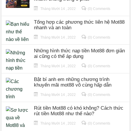
Tháng Mười 14 , 2022
(0) Comments
Tổng hợp các phương thức liên hệ Mot88
nhanh và an toàn
Tháng Mười 14 , 2022
(0) Comments
Những hình thức nạp tiền Mot88 đơn giản
ai cũng có thể áp dụng
Tháng Mười 14 , 2022
(0) Comments
Bật bí anh em những chương trình
khuyến mãi mot88 vô cùng hấp dẫn
Tháng Mười 14 , 2022
(0) Comments
Rút tiền Mot88 có khó không? Cách thức
rút tiền Mot88 như thế nào?
Tháng Mười 14 , 2022
(0) Comments