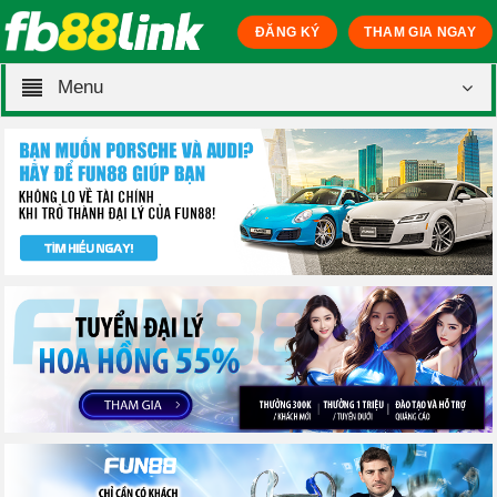
ĐĂNG KÝ
THAM GIA NGAY
Menu