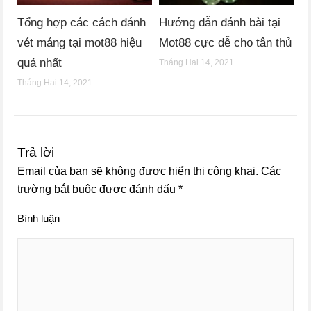
Tổng hợp các cách đánh
Hướng dẫn đánh bài tại
vét máng tại mot88 hiệu
Mot88 cực dễ cho tân thủ
quả nhất
Tháng Hai 14, 2021
Tháng Hai 14, 2021
Trả lời
Email của bạn sẽ không được hiển thị công khai.
Các
trường bắt buộc được đánh dấu
*
Bình luận