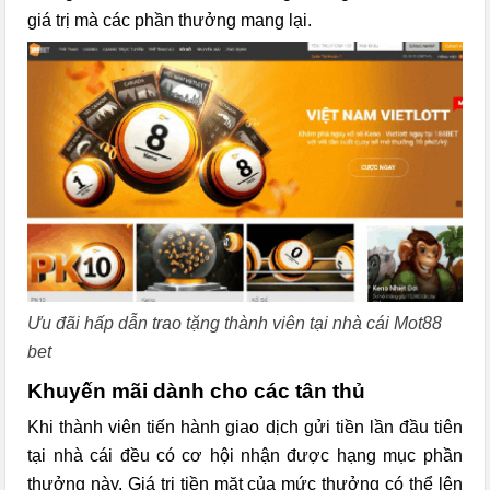
giá trị mà các phần thưởng mang lại.
Ưu đãi hấp dẫn trao tặng thành viên tại nhà cái Mot88
bet
Khuyến mãi dành cho các tân thủ
Khi thành viên tiến hành giao dịch gửi tiền lần đầu tiên
tại nhà cái đều có cơ hội nhận được hạng mục phần
thưởng này. Giá trị tiền mặt của mức thưởng có thể lên