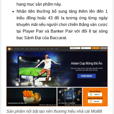
hạng mục sản phẩm này.
Nhận tiền thưởng bổ sung tăng thêm lên đến 1
triệu đồng hoặc 43 đô la tương ứng từng ngày
khuyến mãi nếu người chơi chiến thắng ván cược
tại Player Pair và Banker Pair với đôi 8 tại sòng
bạc Sảnh Đại của Baccarat.
Sản phẩm nổi bật tạo nên thương hiệu nhà cái Mot88