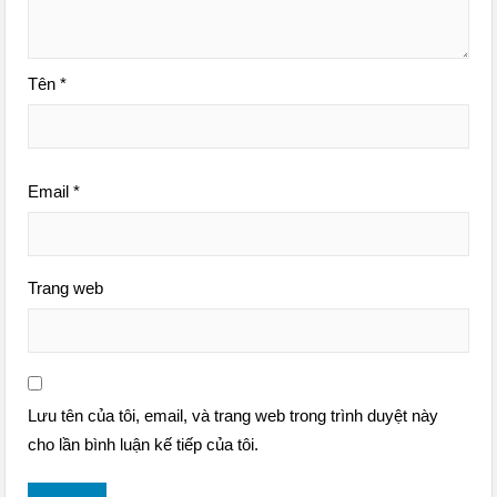
Tên
*
Email
*
Trang web
Lưu tên của tôi, email, và trang web trong trình duyệt này
cho lần bình luận kế tiếp của tôi.