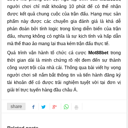
người chơi chỉ mất khoảng 10 phút để có thể nhận
được kết quả chung cuộc của trận đấu. Hạng mục sản
phẩm này được các chuyên gia đánh giá là khá dễ
phán đoán bởi tính logic trong từng diễn biến của trận
đấu, nhưng không có nghĩa là sự kịch tính và hấp dẫn
mà thể thao ảo mang lại thua kém trận đấu thực tế.
Quá trình vận hành tổ chức cá cược
Mot88bet
trong
thời gian dài là minh chứng rõ rệt đem đến sự thành
công vượt trội của nhà cái. Thông qua bài viết hy vọng
người chơi sẽ nắm bắt thông tin và tiến hành đăng ký
tài khoản để có được trải nghiệm tuyệt vời tại đơn vị
giải trí trực tuyến hàng đầu châu Á.
share