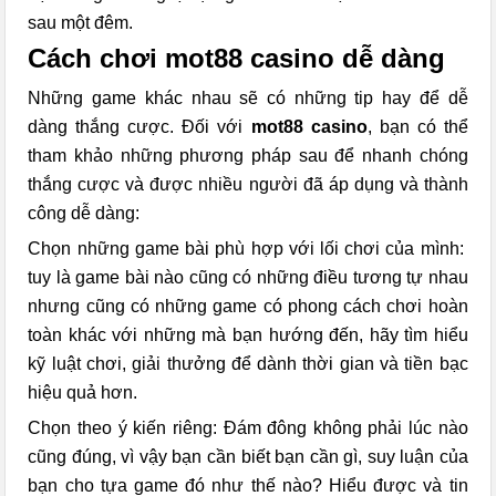
sau một đêm.
Cách chơi mot88 casino dễ dàng
Những game khác nhau sẽ có những tip hay để dễ
dàng thắng cược. Đối với
mot88 casino
, bạn có thể
tham khảo những phương pháp sau để nhanh chóng
thắng cược và được nhiều người đã áp dụng và thành
công dễ dàng:
Chọn những game bài phù hợp với lối chơi của mình:
tuy là game bài nào cũng có những điều tương tự nhau
nhưng cũng có những game có phong cách chơi hoàn
toàn khác với những mà bạn hướng đến, hãy tìm hiểu
kỹ luật chơi, giải thưởng để dành thời gian và tiền bạc
hiệu quả hơn.
Chọn theo ý kiến riêng: Đám đông không phải lúc nào
cũng đúng, vì vậy bạn cần biết bạn cần gì, suy luận của
bạn cho tựa game đó như thế nào? Hiểu được và tin