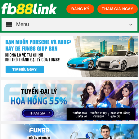
ĐĂNG KÝ
THAM GIA NGAY
Menu