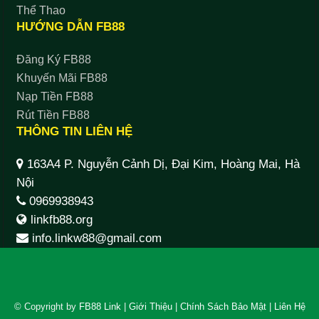
Thể Thao
HƯỚNG DẪN FB88
Đăng Ký FB88
Khuyến Mãi FB88
Nạp Tiền FB88
Rút Tiền FB88
THÔNG TIN LIÊN HỆ
163A4 P. Nguyễn Cảnh Dị, Đại Kim, Hoàng Mai, Hà
Nội
0969938943
linkfb88.org
info.linkw88@gmail.com
© Copyright by
FB88 Link
|
Giới Thiệu
|
Chính Sách Bảo Mật
|
Liên Hệ