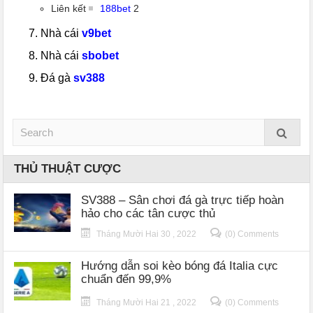
Liên kết
188bet
2
Nhà cái
v9bet
Nhà cái
sbobet
Đá gà
sv388
THỦ THUẬT CƯỢC
SV388 – Sân chơi đá gà trực tiếp hoàn
hảo cho các tân cược thủ
Tháng Mười Hai 30 , 2022
(0) Comments
Hướng dẫn soi kèo bóng đá Italia cực
chuẩn đến 99,9%
Tháng Mười Hai 21 , 2022
(0) Comments