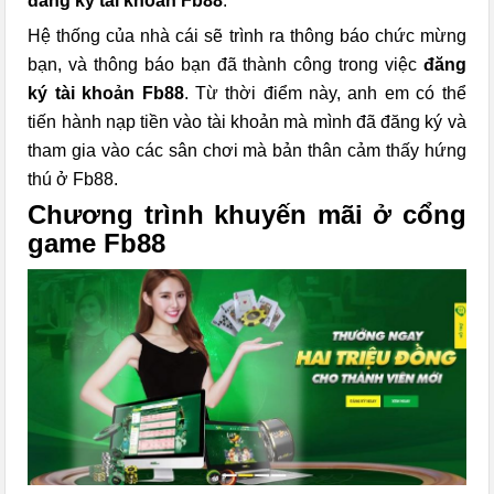
đăng ký tài khoản Fb88
.
Hệ thống của nhà cái sẽ trình ra thông báo chức mừng
bạn, và thông báo bạn đã thành công trong việc
đăng
ký tài khoản Fb88
. Từ thời điểm này, anh em có thể
tiến hành nạp tiền vào tài khoản mà mình đã đăng ký và
tham gia vào các sân chơi mà bản thân cảm thấy hứng
thú ở Fb88.
Chương trình khuyến mãi ở cổng
game Fb88