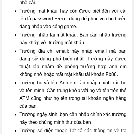
nhà cái.
Trường mật khẩu: hay còn được biết đến với cái
tên là password. Được dùng để phục vụ cho bước
đăng nhập vào cổng game.
Trường nhập lại mật khẩu: Bạn cần nhập trường
này khớp với trường mật khẩu.
Trường địa chỉ email: hãy nhập email mà bạn
đang sử dụng phổ biến nhất. Trường này được
thuật lập nhằm đề phòng trường hợp anh em
không nhớ hoặc mất mật khẩu tài khoản Fb88.
Trường họ và tên: Anh em cần nhập chính xác họ
và tên mình. Cần trùng khớp với họ và tên trên thẻ
ATM cũng như họ tên trong tài khoản ngân hàng
của bạn.
Trường ngày sinh: bạn cần nhập chính xác trường
này theo chứng minh thư của bạn
Trường số điện thoại: Tất cả các thông tin về tra