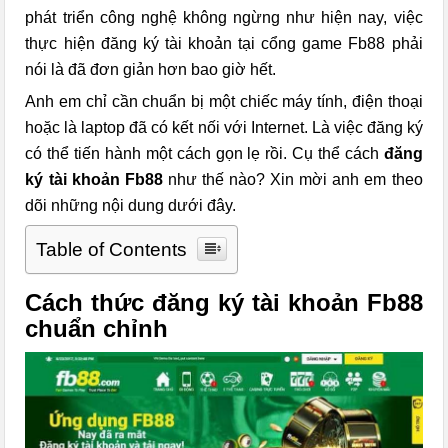
phát triển công nghệ không ngừng như hiện nay, việc
thực hiện đăng ký tài khoản tại cổng game Fb88 phải
nói là đã đơn giản hơn bao giờ hết.
Anh em chỉ cần chuẩn bị một chiếc máy tính, điện thoại
hoặc là laptop đã có kết nối với Internet. Là việc đăng ký
có thể tiến hành một cách gọn lẹ rồi. Cụ thể cách
đăng
ký tài khoản Fb88
như thế nào? Xin mời anh em theo
dõi những nội dung dưới đây.
Table of Contents
Cách thức đăng ký tài khoản Fb88
chuẩn chỉnh