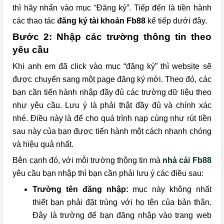
thì hãy nhấn vào mục “Đăng ký”. Tiếp đến là tiền hành
các thao tác
đăng ký tài khoản Fb88
kế tiếp dưới đây.
Bước 2: Nhập các trường thông tin theo
yêu cầu
Khi anh em đã click vào mục “đăng ký” thì website sẽ
được chuyển sang một page đăng ký mới. Theo đó, các
bạn cần tiến hành nhập đầy đủ các trường dữ liệu theo
như yêu cầu. Lưu ý là phải thật đầy đủ và chính xác
nhé. Điều này là để cho quá trình nạp cùng như rút tiền
sau này của bạn được tiến hành một cách nhanh chóng
và hiệu quả nhất.
Bên cạnh đó, với mỗi trường thông tin mà
nhà cái Fb88
yêu cầu bạn nhập thì bạn cần phải lưu ý các điều sau:
Trường tên đăng nhập:
mục này không nhất
thiết bạn phải đặt trùng với họ tên của bản thân.
Đây là trường để bạn đăng nhập vào trang web