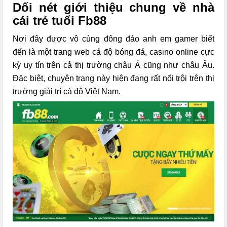
Dối nét giới thiệu chung về nhà
cái trẻ tuổi Fb88
Nơi đây được vô cùng đông đảo anh em gamer biết
đến là một trang web cá độ bóng đá, casino online cực
kỳ uy tín trên cả thị trường châu Á cũng như châu Âu.
Đặc biệt, chuyên trang này hiện đang rất nổi trội trên thị
trường giải trí cá độ Việt Nam.