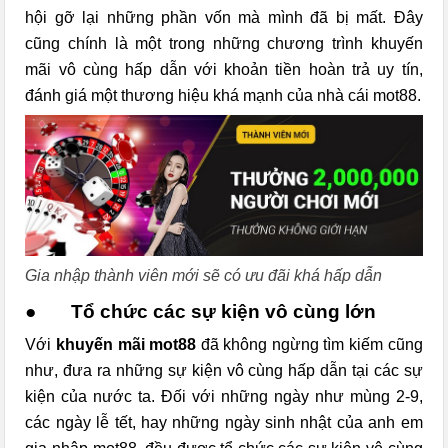
hội gỡ lại những phần vốn mà mình đã bị mất. Đây
cũng chính là một trong những chương trình khuyến
mãi vô cùng hấp dẫn với khoản tiền hoàn trả uy tín,
đánh giá một thương hiệu khá mạnh của nhà cái mot88.
Gia nhập thành viên mới sẽ có ưu đãi khá hấp dẫn
● Tổ chức các sự kiện vô cùng lớn
Với
khuyến mãi mot88
đã không ngừng tìm kiếm cũng
như, đưa ra những sự kiện vô cùng hấp dẫn tại các sự
kiện của nước ta. Đối với những ngày như mùng 2-9,
các ngày lễ tết, hay những ngày sinh nhật của anh em