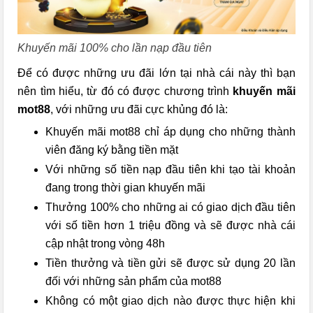
Khuyến mãi 100% cho lần nạp đầu tiên
Để có được những ưu đãi lớn tại nhà cái này thì bạn
nên tìm hiểu, từ đó có được chương trình
khuyến mãi
mot88
, với những ưu đãi cực khủng đó là:
Khuyến mãi mot88 chỉ áp dụng cho những thành
viên đăng ký bằng tiền mặt
Với những số tiền nạp đầu tiên khi tạo tài khoản
đang trong thời gian khuyến mãi
Thưởng 100% cho những ai có giao dịch đầu tiên
với số tiền hơn 1 triệu đồng và sẽ được nhà cái
cập nhật trong vòng 48h
Tiền thưởng và tiền gửi sẽ được sử dụng 20 lần
đối với những sản phẩm của mot88
Không có một giao dịch nào được thực hiện khi