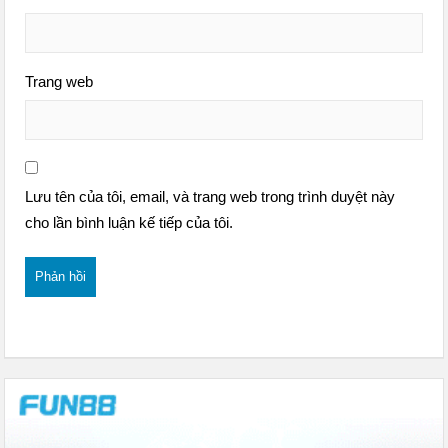
Trang web
Lưu tên của tôi, email, và trang web trong trình duyệt này
cho lần bình luận kế tiếp của tôi.