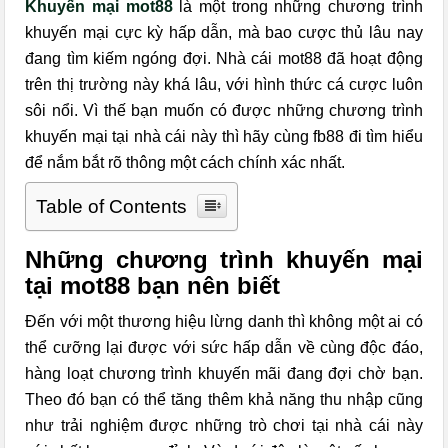
Khuyến mại mot88
là một trong những chương trình
khuyến mại cực kỳ hấp dẫn, mà bao cược thủ lâu nay
đang tìm kiếm ngóng đợi. Nhà cái mot88 đã hoạt động
trên thị trường này khá lâu, với hình thức cá cược luôn
sôi nổi. Vì thế bạn muốn có được những chương trình
khuyến mại tại nhà cái này thì hãy cùng fb88 đi tìm hiểu
để nắm bắt rõ thông một cách chính xác nhất.
Table of Contents
Những chương trình khuyến mại
tại mot88 bạn nên biết
Đến với một thương hiệu lừng danh thì không một ai có
thể cưỡng lại được với sức hấp dẫn về cùng độc đáo,
hàng loạt chương trình khuyến mãi đang đợi chờ bạn.
Theo đó bạn có thể tăng thêm khả năng thu nhập cũng
như trải nghiệm được những trò chơi tại nhà cái này