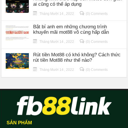
ai cũng có thể áp dụng
Tháng Mười 14 , 2022
(0) Comments
Bật bí anh em những chương trình
khuyến mãi mot88 vô cùng hấp dẫn
Tháng Mười 14 , 2022
(0) Comments
Rút tiền Mot88 có khó không? Cách thức
rút tiền Mot88 như thế nào?
Tháng Mười 14 , 2022
(0) Comments
SẢN PHẨM