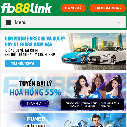
ĐĂNG KÝ
THAM GIA NGAY
Menu