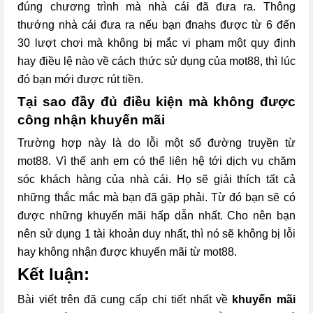
đúng chương trình mà nhà cái đã đưa ra. Thông
thướng nhà cái đưa ra nếu bạn đnahs được từ 6 đến
30 lượt chơi mà không bị mắc vi phạm một quy định
hay điều lệ nào về cách thức sử dụng của mot88, thì lúc
đó bạn mới được rút tiền.
Tại sao đầy đủ điều kiện mà không được
công nhận khuyến mãi
Trường hợp này là do lỗi một số đường truyền từ
mot88. Vì thế anh em có thể liên hệ tới dịch vụ chăm
sóc khách hàng của nhà cái. Họ sẽ giải thích tất cả
những thắc mắc mà bạn đã gặp phải. Từ đó bạn sẽ có
được những khuyến mãi hấp dẫn nhất. Cho nên bạn
nên sử dụng 1 tài khoản duy nhất, thì nó sẽ không bị lỗi
hay không nhận được khuyến mãi từ mot88.
Kết luận:
Bài viết trên đã cung cấp chi tiết nhất về
khuyến mãi