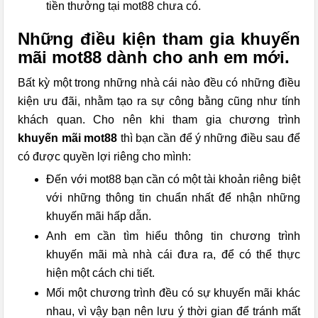
tiền thưởng tại mot88 chưa có.
Những điều kiện tham gia khuyến
mãi mot88 dành cho anh em mới.
Bất kỳ một trong những nhà cái nào đều có những điều
kiện ưu đãi, nhằm tạo ra sự công bằng cũng như tính
khách quan. Cho nên khi tham gia chương trình
khuyến mãi mot88
thì bạn cần để ý những điều sau để
có được quyền lợi riêng cho mình:
Đến với mot88 bạn cần có một tài khoản riêng biệt
với những thông tin chuẩn nhất để nhận những
khuyến mãi hấp dẫn.
Anh em cần tìm hiểu thông tin chương trình
khuyến mãi mà nhà cái đưa ra, để có thể thực
hiện một cách chi tiết.
Mối một chương trình đều có sự khuyến mãi khác
nhau, vì vậy bạn nên lưu ý thời gian để tránh mất