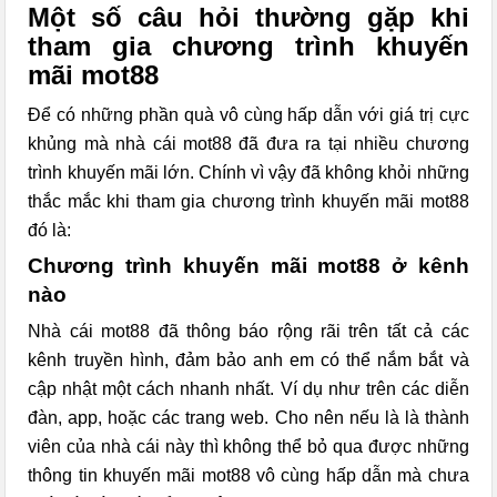
Một số câu hỏi thường gặp khi
tham gia chương trình khuyến
mãi mot88
Để có những phần quà vô cùng hấp dẫn với giá trị cực
khủng mà nhà cái mot88 đã đưa ra tại nhiều chương
trình khuyến mãi lớn. Chính vì vậy đã không khỏi những
thắc mắc khi tham gia chương trình khuyến mãi mot88
đó là:
Chương trình khuyến mãi mot88 ở kênh
nào
Nhà cái mot88 đã thông báo rộng rãi trên tất cả các
kênh truyền hình, đảm bảo anh em có thể nắm bắt và
cập nhật một cách nhanh nhất. Ví dụ như trên các diễn
đàn, app, hoặc các trang web. Cho nên nếu là là thành
viên của nhà cái này thì không thể bỏ qua được những
thông tin khuyến mãi mot88 vô cùng hấp dẫn mà chưa