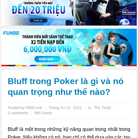
Bluff trong Poker là gì và nó
quan trọng như thế nào?
Posted by FB88 Link
Tháng Tư 10 , 2022
in :
Thủ Thuật
0 comments
685 Views
Bluff là một trong những kỹ năng quan trọng nhất trong
Poker. Nếu không có nó, bạn chỉ có thể dựa vào các tay