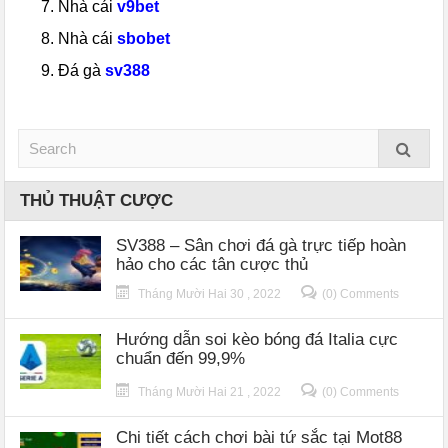
Nhà cái
v9bet
Nhà cái
sbobet
Đá gà
sv388
THỦ THUẬT CƯỢC
SV388 – Sân chơi đá gà trực tiếp hoàn
hảo cho các tân cược thủ
Tháng Mười Hai 30 , 2022
(0) Comments
Hướng dẫn soi kèo bóng đá Italia cực
chuẩn đến 99,9%
Tháng Mười Hai 21 , 2022
(0) Comments
Chi tiết cách chơi bài tứ sắc tại Mot88