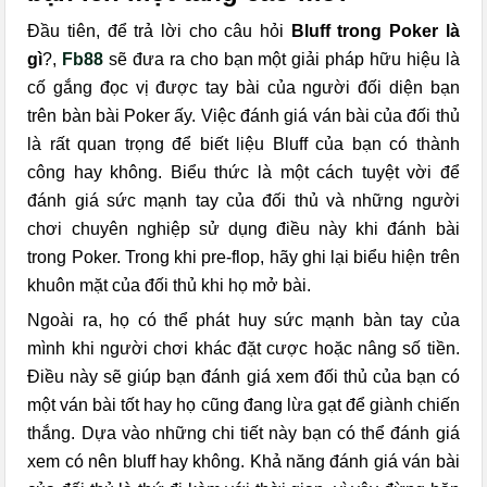
Đầu tiên, để trả lời cho câu hỏi
Bluff trong Poker là
gì
?,
Fb88
sẽ đưa ra cho bạn một giải pháp hữu hiệu là
cố gắng đọc vị được tay bài của người đối diện bạn
trên bàn bài Poker ấy. Việc đánh giá ván bài của đối thủ
là rất quan trọng để biết liệu Bluff của bạn có thành
công hay không. Biểu thức là một cách tuyệt vời để
đánh giá sức mạnh tay của đối thủ và những người
chơi chuyên nghiệp sử dụng điều này khi đánh bài
trong Poker. Trong khi pre-flop, hãy ghi lại biểu hiện trên
khuôn mặt của đối thủ khi họ mở bài.
Ngoài ra, họ có thể phát huy sức mạnh bàn tay của
mình khi người chơi khác đặt cược hoặc nâng số tiền.
Điều này sẽ giúp bạn đánh giá xem đối thủ của bạn có
một ván bài tốt hay họ cũng đang lừa gạt để giành chiến
thắng. Dựa vào những chi tiết này bạn có thể đánh giá
xem có nên bluff hay không. Khả năng đánh giá ván bài