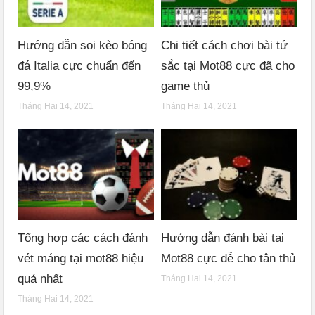
Hướng dẫn soi kèo bóng
Chi tiết cách chơi bài tứ
đá Italia cực chuẩn đến
sắc tại Mot88 cực đã cho
99,9%
game thủ
Tháng Hai 14, 2021
Tháng Hai 14, 2021
Tổng hợp các cách đánh
Hướng dẫn đánh bài tại
vét máng tại mot88 hiệu
Mot88 cực dễ cho tân thủ
quả nhất
Tháng Hai 14, 2021
Tháng Hai 14, 2021