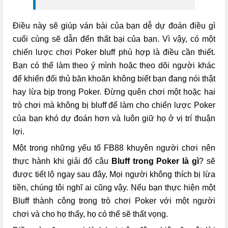
Điều này sẽ giúp ván bài của bạn dễ dự đoán điều gì
cuối cùng sẽ dẫn đến thất bại của bạn. Vì vậy, có một
chiến lược chơi Poker bluff phù hợp là điều cần thiết.
Bạn có thể làm theo ý mình hoặc theo dõi người khác
để khiến đối thủ băn khoăn không biết bạn đang nói thật
hay lừa bịp trong Poker. Đừng quên chơi một hoặc hai
trò chơi mà không bị bluff để làm cho chiến lược Poker
của bạn khó dự đoán hơn và luôn giữ họ ở vị trí thuận
lợi.
Một trong những yếu tố FB88 khuyên người chơi nên
thực hành khi giải đố câu
Bluff trong Poker là gì
? sẽ
được tiết lộ ngay sau đây, Mọi người không thích bị lừa
tiền, chúng tôi nghĩ ai cũng vậy. Nếu bạn thực hiện một
Bluff thành công trong trò chơi Poker với một người
chơi và cho họ thấy, họ có thể sẽ thất vọng.