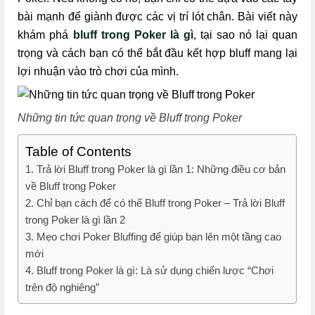
bài mạnh để giành được các vị trí lót chân. Bài viết này
khám phá
bluff trong Poker là gì
, tại sao nó lại quan
trọng và cách bạn có thể bắt đầu kết hợp bluff mang lại
lợi nhuận vào trò chơi của mình.
Những tin tức quan trọng về Bluff trong Poker
Table of Contents
Trả lời Bluff trong Poker là gì lần 1: Những điều cơ bản
về Bluff trong Poker
Chỉ bạn cách để có thể Bluff trong Poker – Trả lời Bluff
trong Poker là gì lần 2
Mẹo chơi Poker Bluffing để giúp bạn lên một tầng cao
mới
Bluff trong Poker là gì: Là sử dụng chiến lược “Chơi
trên độ nghiêng”