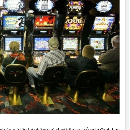
ình ảo giả lập lại những trò chơi trên các cỗ máy đánh bạc