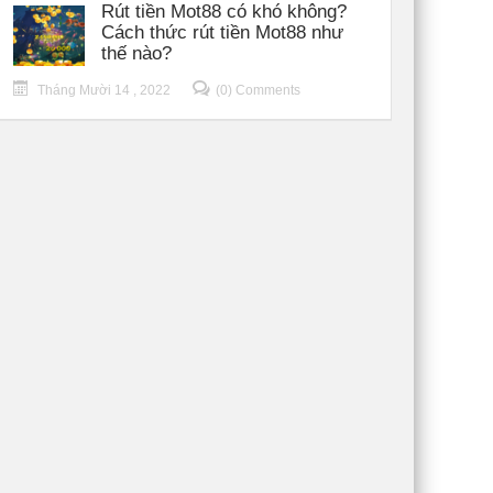
Rút tiền Mot88 có khó không?
Cách thức rút tiền Mot88 như
thế nào?
Tháng Mười 14 , 2022
(0) Comments