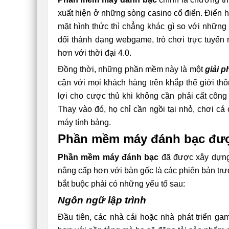
xuất hiện ở những sòng casino cổ điển. Điển h
mặt hình thức thì chẳng khác gì so với những
đổi thành dạng webgame, trò chơi trực tuyến
hơn với thời đại 4.0.
Đồng thời, những phần mềm này là một
giải 
cận với mọi khách hàng trên khắp thế giới th
lợi cho cược thủ khi không cần phải cất công 
Thay vào đó, họ chỉ cần ngồi tại nhỏ, chơi cá
máy tính bảng.
Phần mềm máy đánh bạc đượ
Phần mềm máy đánh bạc
đã được xây dựng 
nâng cấp hơn với bàn gốc là các phiên bản tr
bắt buộc phải có những yếu tố sau:
Ngôn ngữ lập trình
Đầu tiên, các nhà cái hoặc nhà phát triển g