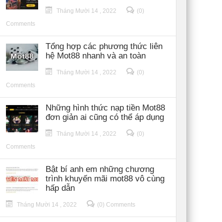
Tháng Mười 14 , 2022
(0)
Comments
Tổng hợp các phương thức liên
hệ Mot88 nhanh và an toàn
Tháng Mười 14 , 2022
(0)
Comments
Những hình thức nạp tiền Mot88
đơn giản ai cũng có thể áp dụng
Tháng Mười 14 , 2022
(0)
Comments
Bật bí anh em những chương
trình khuyến mãi mot88 vô cùng
hấp dẫn
Tháng Mười 14 , 2022
(0) Comments