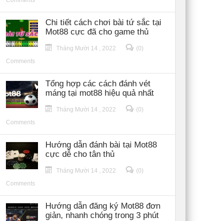
Chi tiết cách chơi bài tứ sắc tại
Mot88 cực đã cho game thủ
Tháng Mười 14 , 2022
(0)
Comments
Tổng hợp các cách đánh vét
máng tại mot88 hiệu quả nhất
Tháng Mười 14 , 2022
(0)
Comments
Hướng dẫn đánh bài tại Mot88
cực dễ cho tân thủ
Tháng Mười 14 , 2022
(0)
Comments
Hướng dẫn đăng ký Mot88 đơn
giản, nhanh chóng trong 3 phút