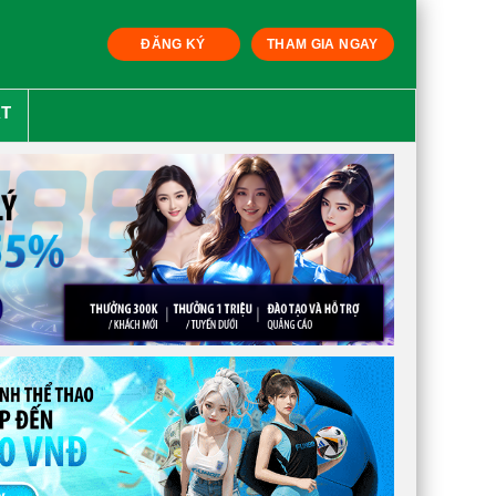
ĐĂNG KÝ
THAM GIA NGAY
ẬT