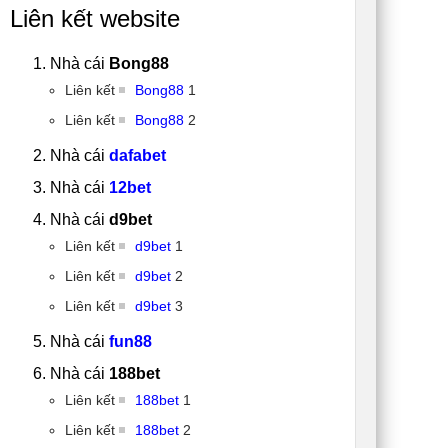
Liên kết website
Nhà cái
Bong88
Liên kết
Bong88
1
Liên kết
Bong88
2
Nhà cái
dafabet
Nhà cái
12bet
Nhà cái
d9bet
Liên kết
d9bet
1
Liên kết
d9bet
2
Liên kết
d9bet
3
Nhà cái
fun88
Nhà cái
188bet
Liên kết
188bet
1
Liên kết
188bet
2