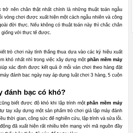
c
trở nên chân thật nhất chính là những thuật toán ngẫu
mỗi vòng chơi được xuất hiện một cách ngẫu nhiên và công
oài đời thực. Nếu không có thuật toán này thì chắc chắn
 giống với thực tế được.
ết trò chơi này tính thắng thua dựa vào các ký hiệu xuất
m khó nhất nhì trong việc xây dựng một
phần mềm máy
giúp xác định được kết quả ở mỗi ván chơi theo hàng đặt
 máy đánh bạc ngày nay áp dụng luật chơi 3 hàng, 5 cuộn
 đánh bạc có khó?
cũng biết được độ khó khi lập trình một
phần mềm máy
 tự tay xây dựng một sản phẩm trò chơi giả lập máy đánh
iều thời gian, công sức để nghiên cứu, lập trình và sửa lỗi.
ự động đã xuất hiện rất nhiều trên mạng với mã nguồn đầy